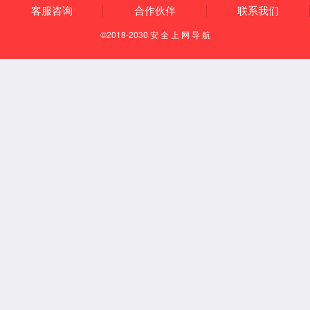
AABL
:
AI-Augmented Blended Learning
AI增强型混合学习项目
AAOL
:
AI-Augmented Online Learning
AI增强型在线学习项目
内容建设体系