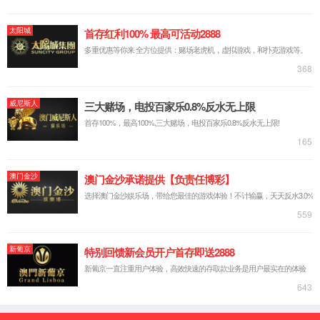
1. 为企业构建内外融合的专属知识和课程体系
2. 让知识学习到岗位应用的转化效率倍增
3. 让培训成为人才成长和业务增长的引擎
4.
让一流培训资源惠及千万家企业的广大员工
用AI做培训，增效又降本
太阳集成suncity官网睿学凭借十余年在企业培训领域
积累的组织能力和丰富的培训资源，融合最前沿AI技术
和应用，创造AI时代的人才培训的新内容与新服务，帮
助企业提升培训效率和效果，促进员工能力提升。