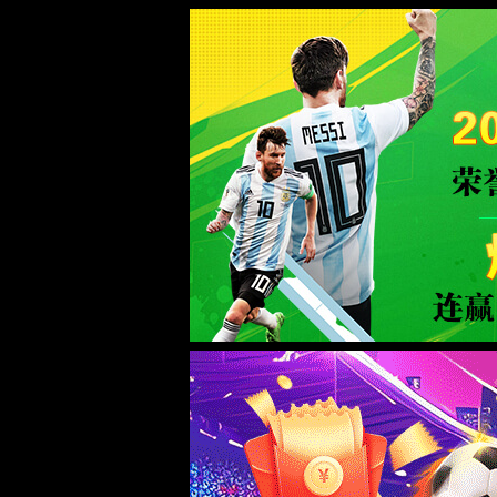
智能人才
企业学习
发展
内容
suncity太阳集成(有限
太阳集成suncity官网
名师专家阵容