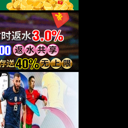
课程形式的丰富多元，深入挖掘分析客户需求，
、OMO、训练营、在线课、线下课、测评等多
准，与太阳集成suncity官网平台“项目运