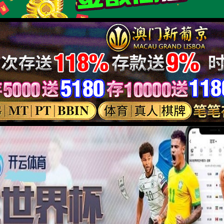
标准体系流程，以实现数字化运营保障体系为目标，实行严格品
稿、讲义、学员手册”的精细化打磨，输出以学习效果为导向的精
系列产品 精准匹配
2
课程体系设计规划科学系统，凭借内容资源的广度与
通过与名师资源库高效精准匹配，以一体化解决方案
种产品形式提供高品质服务。
”三大维度为基准，由“课程联合开发者、职业讲师、精品在线课
学者”六大群体组成专家资源池，为客户提供优质师资保障。
专业运营 强化效果
4
依托专业团队，通过数字化学习项目设计和专业化运营标