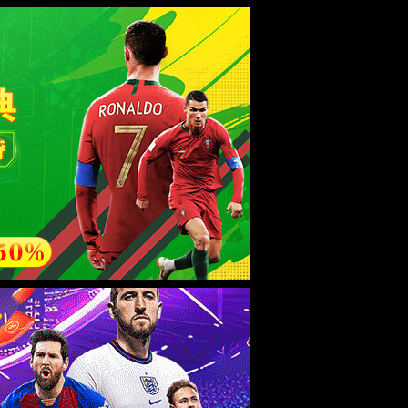
关于
400-865-0188
申请试用
我们
习内容
内训名师专家