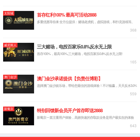
抽
象
带来
信
“成果过
期”，
息耗散
与业务脱节
专家个人能力
差异
过度依赖人工导致
导致过程或
结果偏差和失真
无法收集和运用全量数据
AI破局：将专家能力内化于AI之中，
实现高能COE生产力的无限供给